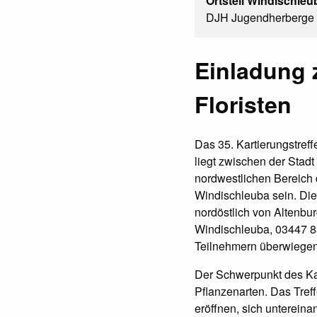
Ortsteil Windischleu
DJH Jugendherberge A
Einladung 
Floristen
Das 35. Kartierungstreff
liegt zwischen der Stad
nordwestlichen Bereich 
Windischleuba sein. Die
nordöstlich von Altenbu
Windischleuba, 03447 8
Teilnehmern überwiegen
Der Schwerpunkt des Kar
Pflanzenarten. Das Tref
eröffnen, sich unterein