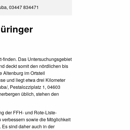
euba, 03447 834471
hüringer
att-finden. Das Untersuchungsgebiet
d deckt somit den nördlichen bis
 Altenburg im Ortsteil
e und liegt etwa drei Kilometer
ba/, Pestalozziplatz 1, 04603
erbergen üblich, stehen den
ng der FFH- und Rote-Liste-
u verbessern sowie die Möglichkeit
 Es sind daher auch in der