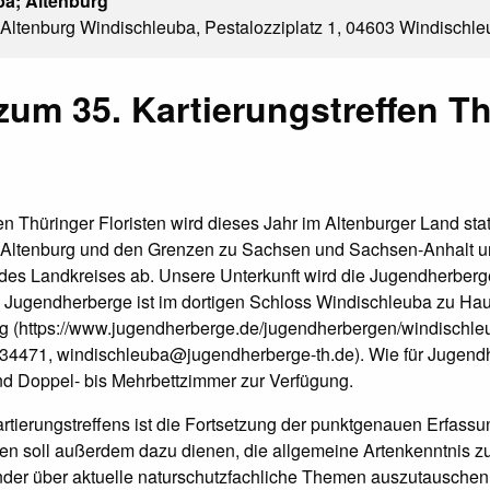
ba; Altenburg
ltenburg Windischleuba, Pestalozziplatz 1, 04603 Windischl
zum 35. Kartierungstreffen T
en Thüringer Floristen wird dieses Jahr im Altenburger Land st
t Altenburg und den Grenzen zu Sachsen und Sachsen-Anhalt un
des Landkreises ab. Unsere Unterkunft wird die Jugendherberge
 Jugendherberge ist im dortigen Schloss Windischleuba zu Haus
rg (https://www.jugendherberge.de/jugendherbergen/windischleu
34471, windischleuba@jugendherberge-th.de). Wie für Jugendh
d Doppel- bis Mehrbettzimmer zur Verfügung.
tierungstreffens ist die Fortsetzung der punktgenauen Erfassu
fen soll außerdem dazu dienen, die allgemeine Artenkenntnis z
ander über aktuelle naturschutzfachliche Themen auszutauschen.